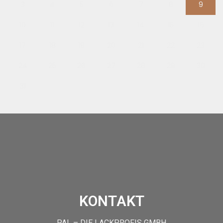
3
4
5
6
7
8
9
10
11
12
13
14
15
16
17
18
19
20
21
22
23
24
25
26
27
28
29
30
31
KONTAKT
PAL – DIE LACKPROFIS GMBH