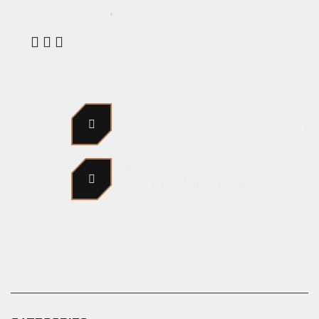
10. Dezember 2023
No Comments
Previous
Automatisch gespeicherter Entwurf
Next
Automatisch gespeicherter Entwurf