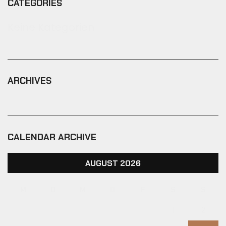
CATEGORIES
Keine Kategorien
ARCHIVES
CALENDAR ARCHIVE
AUGUST 2026
M
D
M
D
F
S
S
1
2