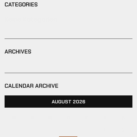
CATEGORIES
Keine Kategorien
ARCHIVES
CALENDAR ARCHIVE
AUGUST 2026
M
D
M
D
F
S
S
1
2