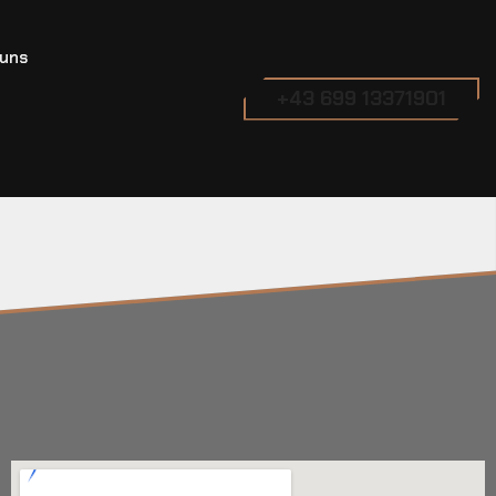
 uns
+43 699 13371901