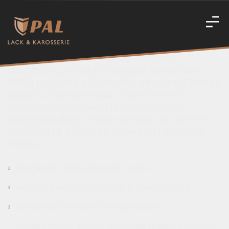
SERVICE INCLUDES
Sed lectus vestibulum mattis
ullamcorper. Ante in nibh mauris cursus.
Ipsum dolor sit amet consectetur
adipiscing elit duis tristique sollicitudin.
Nulla posuere sollicitudin aliquam ultrices
sagittis. Cursus risus at ultrices mi
tempus imperdiet. Ultricies mi quis
hendrerit dolor magna eget est lorem.
Sodales ut etiam sit amet nisl purus in
mollis.
NEW BRAKE PADS OR REAR SHOES
INSPECT MASTER CYLINDER & BRAKE HOSES
RESURFACE ROTORS OR REAR DRUMS
REPACK FRONT WHEEL BEARINGS (EXCEPT SEALED