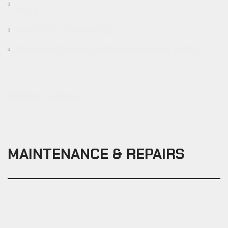
UNITS)
ROAD TEST THE VEHICLE
PREMIUM CERAMIC OR OEM EQUIVALENT PARTS
EXPIRES: 1/30/25
MAINTENANCE
&
REPAIRS