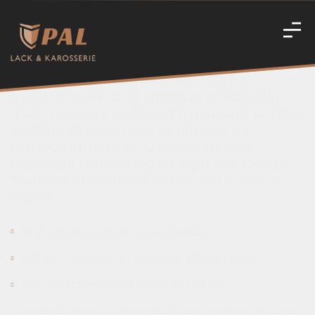
SERVICE INCLUDES
Sed lectus vestibulum mattis
ullamcorper. Ante in nibh mauris cursus.
Ipsum dolor sit amet consectetur
adipiscing elit duis tristique sollicitudin.
Nulla posuere sollicitudin aliquam ultrices
sagittis. Cursus risus at ultrices mi
tempus imperdiet. Ultricies mi quis
hendrerit dolor magna eget est lorem.
Sodales ut etiam sit amet nisl purus in
mollis.
NEW BRAKE PADS OR REAR SHOES
INSPECT MASTER CYLINDER & BRAKE HOSES
RESURFACE ROTORS OR REAR DRUMS
REPACK FRONT WHEEL BEARINGS (EXCEPT SEALED