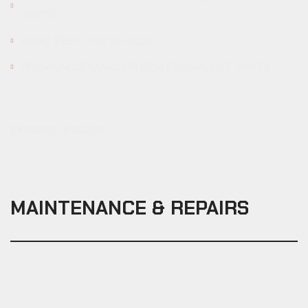
UNITS)
ROAD TEST THE VEHICLE
PREMIUM CERAMIC OR OEM EQUIVALENT PARTS
EXPIRES: 1/30/25
MAINTENANCE
&
REPAIRS